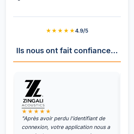
★★★★★
4.9/5
Ils nous ont fait confiance...
★
"J'
ap
★★★★★
"Après avoir perdu l'identifiant de
ac
connexion, votre application nous a
pr